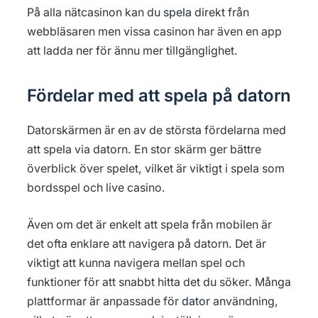
På alla nätcasinon kan du
spela
direkt från
webbläsaren men vissa casinon har även en app
att ladda ner för ännu mer tillgänglighet.
Fördelar med att spela på datorn
Datorskärmen är en av de största fördelarna med
att spela via datorn. En stor skärm ger bättre
överblick över spelet, vilket är viktigt i spela som
bordsspel och live casino.
Även om det är enkelt att spela från mobilen är
det ofta enklare att navigera på datorn. Det är
viktigt att kunna navigera mellan spel och
funktioner för att snabbt hitta det du söker. Många
plattformar är anpassade för
dator
användning,