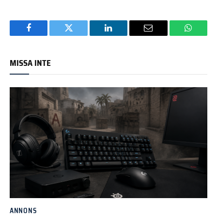
Facebook
Twitter
LinkedIn
Email
WhatsA
MISSA INTE
ANNONS