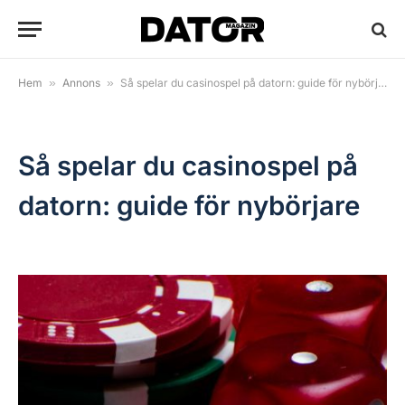
guide för nybörjare
By
Extern skribent
8 april, 2026
5 Mins Read
Hem
»
Annons
»
Så spelar du casinospel på datorn: guide för nybörjare
Så spelar du casinospel på
datorn: guide för nybörjare