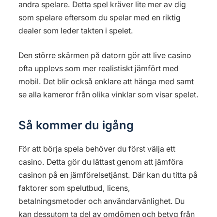
andra spelare. Detta spel kräver lite mer av dig
som spelare eftersom du spelar med en riktig
dealer som leder takten i spelet.
Den större skärmen på datorn gör att live casino
ofta upplevs som mer realistiskt jämfört med
mobil. Det blir också enklare att hänga med samt
se alla kameror från olika vinklar som visar spelet.
Så kommer du igång
För att börja spela behöver du först välja ett
casino. Detta gör du lättast genom att jämföra
casinon på en jämförelsetjänst. Där kan du titta på
faktorer som spelutbud, licens,
betalningsmetoder och användarvänlighet. Du
kan dessutom ta del av omdömen och betyg från