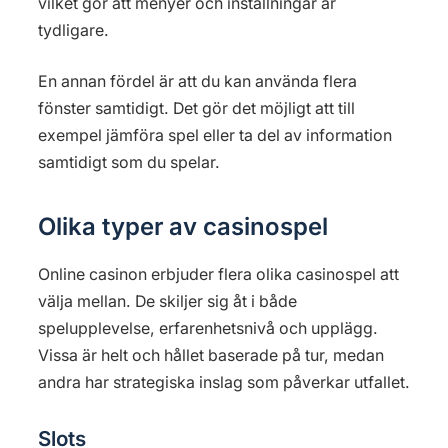
vilket gör att menyer och inställningar är
tydligare.
En annan fördel är att du kan använda flera
fönster samtidigt. Det gör det möjligt att till
exempel jämföra spel eller ta del av information
samtidigt som du spelar.
Olika typer av casinospel
Online casinon erbjuder flera olika casinospel att
välja mellan. De skiljer sig åt i både
spelupplevelse, erfarenhetsnivå och upplägg.
Vissa är helt och hållet baserade på tur, medan
andra har strategiska inslag som påverkar utfallet.
Slots