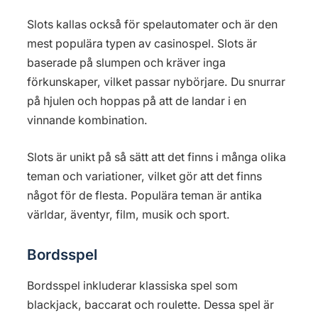
Slots kallas också för spelautomater och är den
mest populära typen av casinospel. Slots är
baserade på slumpen och kräver inga
förkunskaper, vilket passar nybörjare. Du snurrar
på hjulen och hoppas på att de landar i en
vinnande kombination.
Slots är unikt på så sätt att det finns i många olika
teman och variationer, vilket gör att det finns
något för de flesta. Populära teman är antika
världar, äventyr, film, musik och sport.
Bordsspel
Bordsspel inkluderar klassiska spel som
blackjack, baccarat och roulette. Dessa spel är