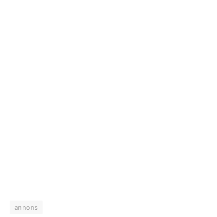
annons