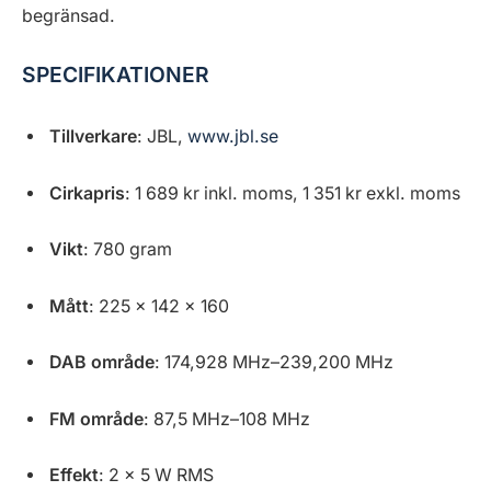
begränsad.
SPECIFIKATIONER
Tillverkare
: JBL,
www.jbl.se
Cirkapris
: 1 689 kr inkl. moms, 1 351 kr exkl. moms
Vikt
: 780 gram
Mått
: 225 x 142 x 160
DAB område
: 174,928 MHz–239,200 MHz
FM område
: 87,5 MHz–108 MHz
Effekt
: 2 x 5 W RMS