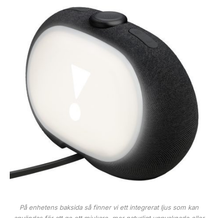
På enhetens baksida så finner vi ett integrerat ljus som kan