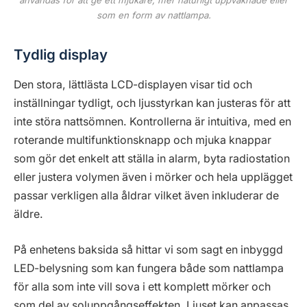
användas för att ge ett mjukare, mer naturligt uppvaknade eller
som en form av nattlampa.
Tydlig display
Den stora, lättlästa LCD-displayen visar tid och
inställningar tydligt, och ljusstyrkan kan justeras för att
inte störa nattsömnen. Kontrollerna är intuitiva, med en
roterande multifunktionsknapp och mjuka knappar
som gör det enkelt att ställa in alarm, byta radiostation
eller justera volymen även i mörker och hela upplägget
passar verkligen alla åldrar vilket även inkluderar de
äldre.
På enhetens baksida så hittar vi som sagt en inbyggd
LED-belysning som kan fungera både som nattlampa
för alla som inte vill sova i ett komplett mörker och
som del av soluppgångseffekten. Ljuset kan anpassas