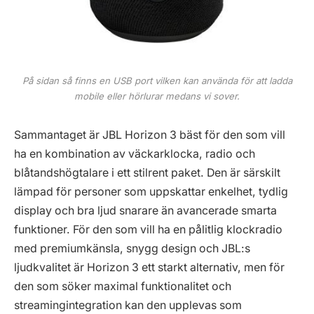
På sidan så finns en USB port vilken kan använda för att ladda
mobile eller hörlurar medans vi sover.
Sammantaget är JBL Horizon 3 bäst för den som vill
ha en kombination av väckarklocka, radio och
blåtandshögtalare i ett stilrent paket. Den är särskilt
lämpad för personer som uppskattar enkelhet, tydlig
display och bra ljud snarare än avancerade smarta
funktioner. För den som vill ha en pålitlig klockradio
med premiumkänsla, snygg design och JBL:s
ljudkvalitet är Horizon 3 ett starkt alternativ, men för
den som söker maximal funktionalitet och
streamingintegration kan den upplevas som