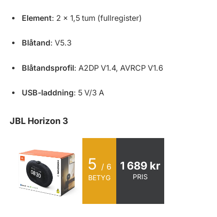
Element
: 2 x 1,5 tum (fullregister)
Blåtand
: V5.3
Blåtandsprofil
: A2DP V1.4, AVRCP V1.6
USB-laddning
: 5 V/3 A
JBL Horizon 3
5
1 689 kr
/ 6
PRIS
BETYG