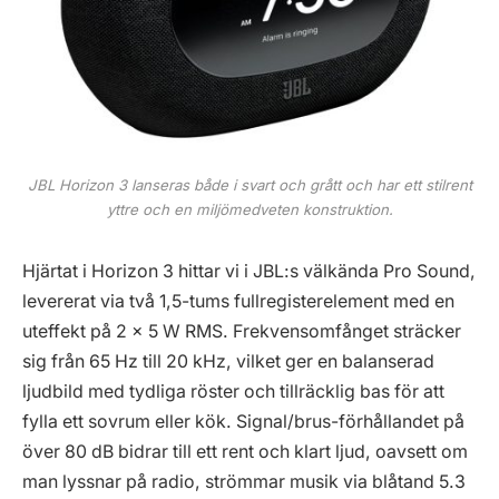
JBL Horizon 3 lanseras både i svart och grått och har ett stilrent
yttre och en miljömedveten konstruktion.
Hjärtat i Horizon 3 hittar vi i JBL:s välkända Pro Sound,
levererat via två 1,5-tums fullregisterelement med en
uteffekt på 2 x 5 W RMS. Frekvensomfånget sträcker
sig från 65 Hz till 20 kHz, vilket ger en balanserad
ljudbild med tydliga röster och tillräcklig bas för att
fylla ett sovrum eller kök. Signal/brus-förhållandet på
över 80 dB bidrar till ett rent och klart ljud, oavsett om
man lyssnar på radio, strömmar musik via blåtand 5.3