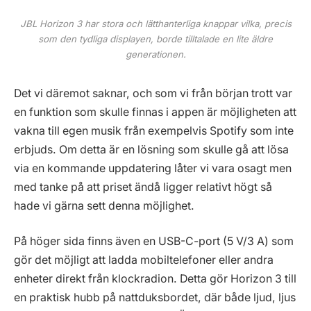
JBL Horizon 3 har stora och lätthanterliga knappar vilka, precis
som den tydliga displayen, borde tilltalade en lite äldre
generationen.
Det vi däremot saknar, och som vi från början trott var
en funktion som skulle finnas i appen är möjligheten att
vakna till egen musik från exempelvis Spotify som inte
erbjuds. Om detta är en lösning som skulle gå att lösa
via en kommande uppdatering låter vi vara osagt men
med tanke på att priset ändå ligger relativt högt så
hade vi gärna sett denna möjlighet.
På höger sida finns även en USB-C-port (5 V/3 A) som
gör det möjligt att ladda mobiltelefoner eller andra
enheter direkt från klockradion. Detta gör Horizon 3 till
en praktisk hubb på nattduksbordet, där både ljud, ljus