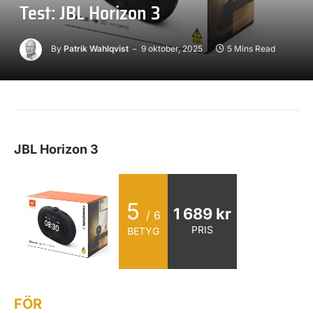
Test: JBL Horizon 3
By
Patrik Wahlqvist
9 oktober, 2025
5 Mins Read
JBL Horizon 3
5
1 689 kr
/ 6
PRIS
BETYG
FÖR