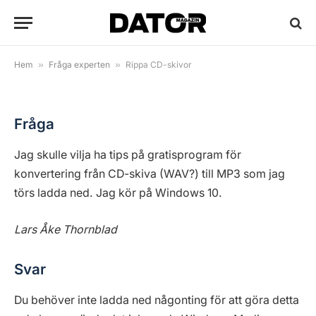
Rippa CD-skivor
By
Anders Reuterswärd
5 september, 2016
1 Min Read
Hem
»
Fråga experten
»
Rippa CD-skivor
Fråga
Jag skulle vilja ha tips på gratisprogram för
konvertering från CD-skiva (WAV?) till MP3 som jag
törs ladda ned. Jag kör på Windows 10.
Lars Åke Thornblad
Svar
Du behöver inte ladda ned någonting för att göra detta