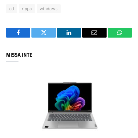
cd
rippa
windows
Facebook
Twitter
LinkedIn
Email
WhatsA
MISSA INTE