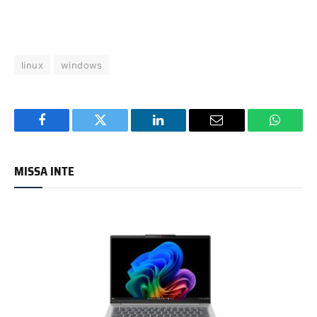
linux
windows
Facebook
Twitter
LinkedIn
Email
WhatsA
MISSA INTE