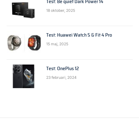
Test: Be quiet Dark Power 14
18 oktober, 2025
Test: Huawei Watch 5 & Fit 4 Pro
15 maj, 2025
Test: OnePlus 12
23 februari, 2024
HÅRDVARA
Portvidarebefordran fungerar inte
By
Anders Reuterswärd
2 februari, 2018
1 Min Read