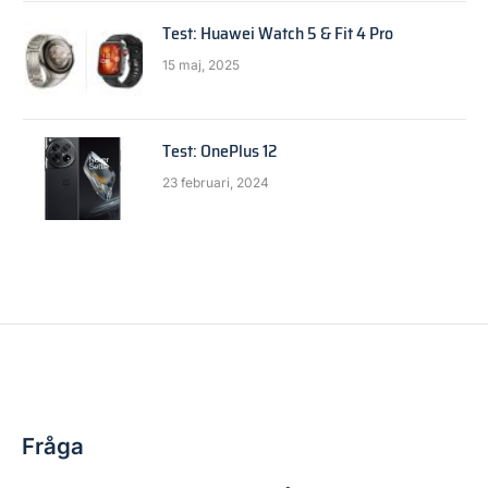
Test: Huawei Watch 5 & Fit 4 Pro
15 maj, 2025
Test: OnePlus 12
23 februari, 2024
WINDOWS
Windows och minidator
By
Anders Reuterswärd
1 februari, 2018
5 kommentarer
2 Mins Read
Fråga