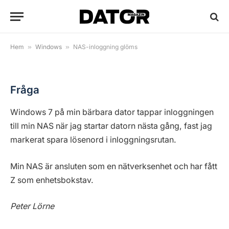
NAS-inloggning glöms
By
Anders Reuterswärd
5 februari, 2018
3 kommentarer
1 Min Read
Hem
»
Windows
»
NAS-inloggning glöms
Fråga
Windows 7 på min bärbara dator tappar inloggningen
till min NAS när jag startar datorn nästa gång, fast jag
markerat spara lösenord i inloggningsrutan.
Min NAS är ansluten som en nätverksenhet och har fått
Z som enhetsbokstav.
Peter Lörne