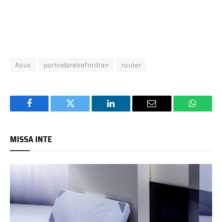
Asus
portvidarebefordran
router
Facebook
Twitter
LinkedIn
Email
WhatsA
MISSA INTE