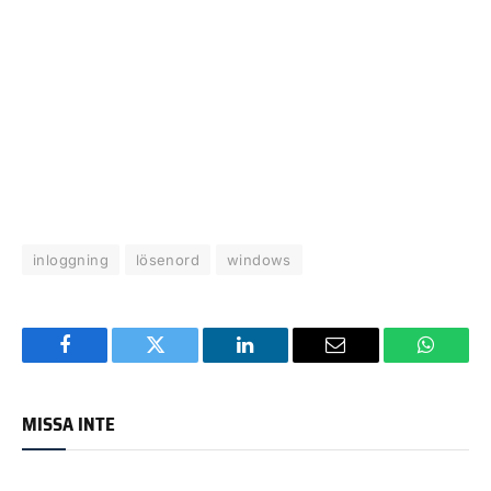
inloggning
lösenord
windows
Facebook
Twitter
LinkedIn
Email
WhatsA
MISSA INTE