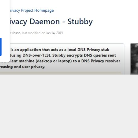
.
ebben:
er dig