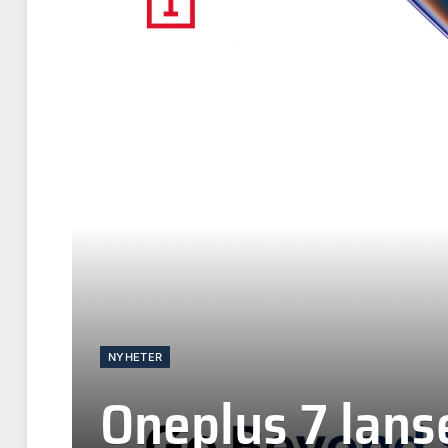
NYHETER
Oneplus 7 lans