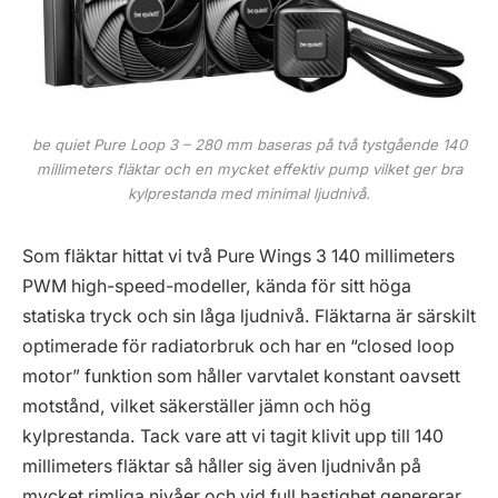
be quiet Pure Loop 3 – 280 mm baseras på två tystgående 140
millimeters fläktar och en mycket effektiv pump vilket ger bra
kylprestanda med minimal ljudnivå.
Som fläktar hittat vi två Pure Wings 3 140 millimeters
PWM high-speed-modeller, kända för sitt höga
statiska tryck och sin låga ljudnivå. Fläktarna är särskilt
optimerade för radiatorbruk och har en “closed loop
motor” funktion som håller varvtalet konstant oavsett
motstånd, vilket säkerställer jämn och hög
kylprestanda. Tack vare att vi tagit klivit upp till 140
millimeters fläktar så håller sig även ljudnivån på
mycket rimliga nivåer och vid full hastighet genererar