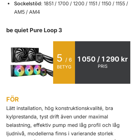
Sockelstöd
: 1851 / 1700 / 1200 / 1151 / 1150 / 1155 /
AM5 / AM4
be quiet Pure Loop 3
5
1 050 / 1 290 kr
/ 6
PRIS
BETYG
FÖR
Lätt installation, hög konstruktionskvalité, bra
kylprestanda, tyst drift även under maximal
belastning, effektiv pump med låg profil och låg
ljudnivå, modellerna finns i varierande storlek