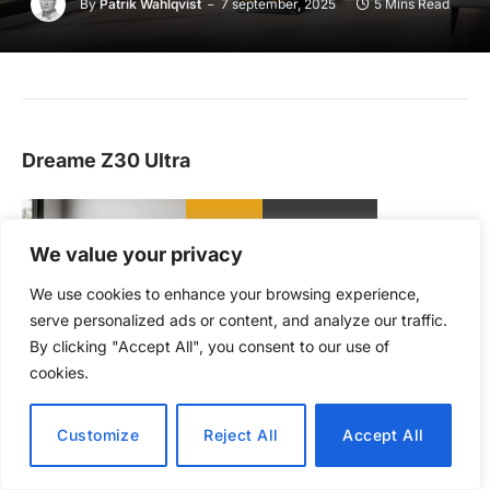
By
Patrik Wahlqvist
7 september, 2025
5 Mins Read
Dreame Z30 Ultra
5
We value your privacy
6 290 kr
/ 6
PRIS
BETYG
We use cookies to enhance your browsing experience,
serve personalized ads or content, and analyze our traffic.
By clicking "Accept All", you consent to our use of
cookies.
FÖR
Smidig lösning med stående dockningsstation, hög
Customize
Reject All
Accept All
sugeffekt för klassen, tar även upp smuts från