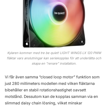
Kylaren kommer med tre be quiet! LIGHT WINGS LX 120 PWM
fläktar vars anslutningar kan seriekopplas för att underlätta och
skapa en ”renare” installation.
Vi får även samma “closed loop motor” funktion som
just 280 millimeters modellen med vilken fläktarna
bibehåller en stabil rotationshastighet oavsett
motstånd. Dessutom kan de kopplas samman via en
slimmad daisy chain lösning, vilket minskar