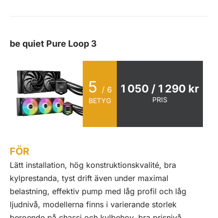
be quiet Pure Loop 3
5
1 050 / 1 290 kr
/ 6
PRIS
BETYG
FÖR
Lätt installation, hög konstruktionskvalité, bra
kylprestanda, tyst drift även under maximal
belastning, effektiv pump med låg profil och låg
ljudnivå, modellerna finns i varierande storlek
beroende på chassi och kylbehov, bra prisnivå.