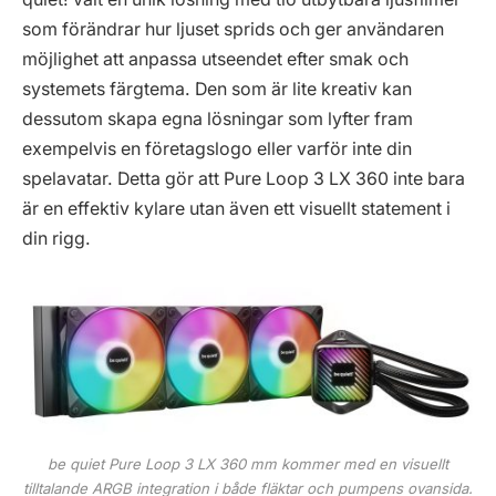
som förändrar hur ljuset sprids och ger användaren
möjlighet att anpassa utseendet efter smak och
systemets färgtema. Den som är lite kreativ kan
dessutom skapa egna lösningar som lyfter fram
exempelvis en företagslogo eller varför inte din
spelavatar. Detta gör att Pure Loop 3 LX 360 inte bara
är en effektiv kylare utan även ett visuellt statement i
din rigg.
be quiet Pure Loop 3 LX 360 mm kommer med en visuellt
tilltalande ARGB integration i både fläktar och pumpens ovansida.