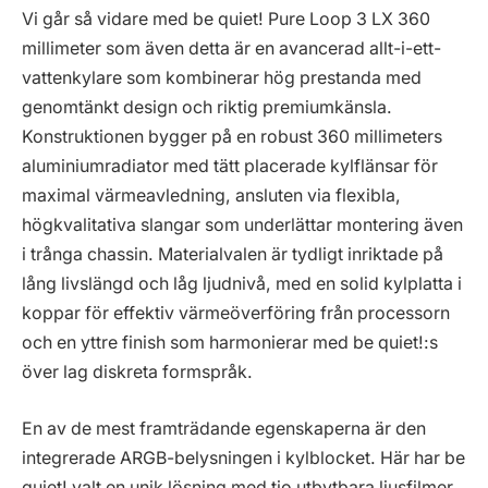
Vi går så vidare med be quiet! Pure Loop 3 LX 360
millimeter som även detta är en avancerad allt-i-ett-
vattenkylare som kombinerar hög prestanda med
genomtänkt design och riktig premiumkänsla.
Konstruktionen bygger på en robust 360 millimeters
aluminiumradiator med tätt placerade kylflänsar för
maximal värmeavledning, ansluten via flexibla,
högkvalitativa slangar som underlättar montering även
i trånga chassin. Materialvalen är tydligt inriktade på
lång livslängd och låg ljudnivå, med en solid kylplatta i
koppar för effektiv värmeöverföring från processorn
och en yttre finish som harmonierar med be quiet!:s
över lag diskreta formspråk.
En av de mest framträdande egenskaperna är den
integrerade ARGB-belysningen i kylblocket. Här har be
quiet! valt en unik lösning med tio utbytbara ljusfilmer