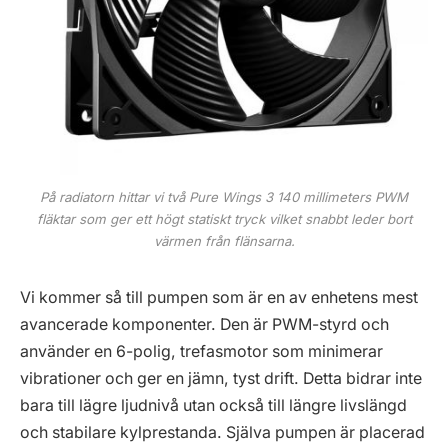
På radiatorn hittar vi två Pure Wings 3 140 millimeters PWM
fläktar som ger ett högt statiskt tryck vilket snabbt leder bort
värmen från flänsarna.
Vi kommer så till pumpen som är en av enhetens mest
avancerade komponenter. Den är PWM-styrd och
använder en 6-polig, trefasmotor som minimerar
vibrationer och ger en jämn, tyst drift. Detta bidrar inte
bara till lägre ljudnivå utan också till längre livslängd
och stabilare kylprestanda. Själva pumpen är placerad