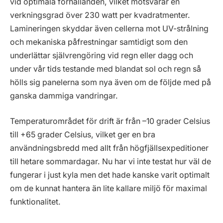
vid optimala förhållanden, vilket motsvarar en
verkningsgrad över 230 watt per kvadratmenter.
Lamineringen skyddar även cellerna mot UV-strålning
och mekaniska påfrestningar samtidigt som den
underlättar självrengöring vid regn eller dagg och
under vår tids testande med blandat sol och regn så
hölls sig panelerna som nya även om de följde med på
ganska dammiga vandringar.
Temperaturområdet för drift är från –10 grader Celsius
till +65 grader Celsius, vilket ger en bra
användningsbredd med allt från högfjällsexpeditioner
till hetare sommardagar. Nu har vi inte testat hur väl de
fungerar i just kyla men det hade kanske varit optimalt
om de kunnat hantera än lite kallare miljö för maximal
funktionalitet.