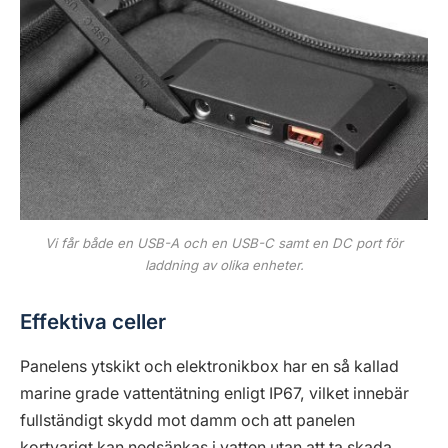
Vi får både en USB-A och en USB-C samt en DC port för
laddning av olika enheter.
Effektiva celler
Panelens ytskikt och elektronikbox har en så kallad
marine grade vattentätning enligt IP67, vilket innebär
fullständigt skydd mot damm och att panelen
kortvarigt kan nedsänkas i vatten utan att ta skada,