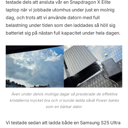
testade dels att ansluta vår en Snapdragon X Elite
laptop när vi jobbade utomhus under just en molnig
dag, och trots att vi använde datorn med full
belastning under tiden som den laddades så höll sig
batteriet sig på nästan full kapacitet under hela dagen.
Även under delvis molniga dagar så presterade de effektiva
kristallerna mycket bra och vi kunde ladda såväl Power banks
som en bärbar dator.
Vi testade sedan att ladda både en Samsung S25 Ultra