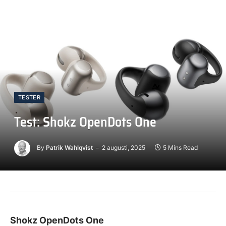
TESTER
Test: Shokz OpenDots One
By
Patrik Wahlqvist
2 augusti, 2025
5 Mins Read
Shokz OpenDots One