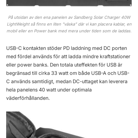
På utsidan av den ena panelen av Sandberg Solar Charger 40W
LightWeight så finns en liten ”väska” där vi kan placera kablar, en
mobil eller en Power bank med mera under tiden som de laddas.
USB-C kontakten stöder PD laddning med DC porten
med fördel används för att ladda mindre kraftstationer
eller power banks. Den totala uteffekten för USB är
begränsad till cirka 33 watt om både USB-A och USB-
C används samtidigt, medan DC-uttaget kan leverera
hela panelens 40 watt under optimala
väderförhållanden.