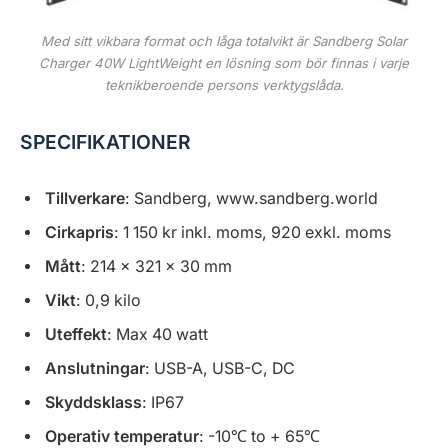
Med sitt vikbara format och låga totalvikt är Sandberg Solar
Charger 40W LightWeight en lösning som bör finnas i varje
teknikberoende persons verktygslåda.
SPECIFIKATIONER
Tillverkare
: Sandberg, www.sandberg.world
Cirkapris
: 1 150 kr inkl. moms, 920 exkl. moms
Mått
: 214 × 321 × 30 mm
Vikt
: 0,9 kilo
Uteffekt
: Max 40 watt
Anslutningar
: USB-A, USB-C, DC
Skyddsklass
: IP67
Operativ temperatur
: -10℃ to + 65℃