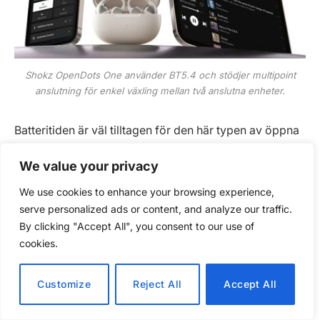
Shokz OpenDots One använder BT5.4 och stödjer multipoint
anslutning för enkel växling mellan två anslutna enheter.
Batteritiden är väl tilltagen för den här typen av öppna
hörlurar med upp till 10 timmars speltid på en enda
We value your privacy
laddning och totalt 40 timmar med laddetuiet, som
både stödjer USB-C-laddning och trådlös Qi laddning.
We use cookies to enhance your browsing experience,
En tio minuters snabbladdning ger två timmars extra
serve personalized ads or content, and analyze our traffic.
By clicking "Accept All", you consent to our use of
lyssning, och lurarna laddas fullt på cirka 60 minuter
cookies.
(snäckorna i etuiet) respektive 120 minuter (om både
snäckor och etui är tomma).
Customize
Reject All
Accept All
Samtalskvaliteten hanteras av två AI baserade,