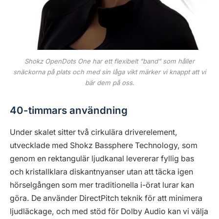
Shokz OpenDots One har ett flexibelt ”band” som håller
snäckorna på plats och med sin låga vikt märker vi knappt att vi
bär dem på oss.
40-timmars användning
Under skalet sitter två cirkulära driverelement,
utvecklade med Shokz Bassphere Technology, som
genom en rektangulär ljudkanal levererar fyllig bas
och kristallklara diskantnyanser utan att täcka igen
hörselgången som mer traditionella i-örat lurar kan
göra. De använder DirectPitch teknik för att minimera
ljudläckage, och med stöd för Dolby Audio kan vi välja