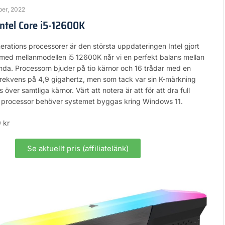
ber, 2022
Intel Core i5-12600K
enerations processorer är den största uppdateringen Intel gjort
 med mellanmodellen i5 12600K når vi en perfekt balans mellan
nda. Processorn bjuder på tio kärnor och 16 trådar med en
rekvens på 4,9 gigahertz, men som tack var sin K-märkning
över samtliga kärnor. Värt att notera är att för att dra full
 processor behöver systemet byggas kring Windows 11.
 kr
Se aktuellt pris (affiliatelänk)