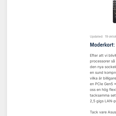
Updated:
19 okto
Moderkort:
Efter att vi bli
processorer så v
den nya sockel
en sund komprom
vilka är billig
en PCIe Gen5 x1
oss en hög flex
tacksamma sett 
2,5 gigs LAN-p
Tack vare Asus 