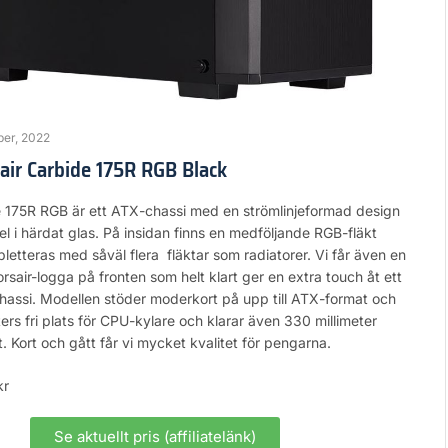
ber, 2022
sair Carbide 175R RGB Black
e 175R RGB är ett ATX-chassi med en strömlinjeformad design
l i härdat glas. På insidan finns en medföljande RGB-fläkt
letteras med såväl flera fläktar som radiatorer. Vi får även en
sair-logga på fronten som helt klart ger en extra touch åt ett
hassi. Modellen stöder moderkort på upp till ATX-format och
ters fri plats för CPU-kylare och klarar även 330 millimeter
t. Kort och gått får vi mycket kvalitet för pengarna.
kr
Se aktuellt pris (affiliatelänk)