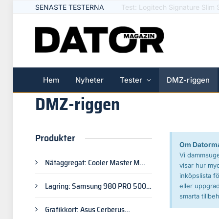
SENASTE TESTERNA
Test: Huawei Watch 5 & Fit 4 
Hem
Nyheter
Tester
DMZ-riggen
DMZ-riggen
Produkter
Om Datorma
Vi dammsuger
Nätaggregat: Cooler Master MWE
visar hur myc
Gold 550 Full modular
inköpslista f
Lagring: Samsung 980 PRO 500
eller uppgrad
GB
smarta tillbeh
Grafikkort: Asus Cerberus