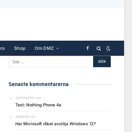
ro
Shop
Om DMZ
Facebook
Senaste kommentarerna
om
CAHYAEKA
Test: Nothing Phone 4a
om
ANDERS
Har Microsoft råkat avslöja Windows 12?