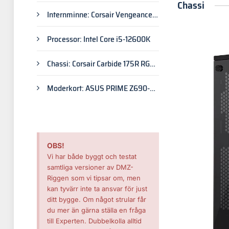
GeForce GTX 1050 Ti OC Edition 4
Chassi
GB
Internminne: Corsair Vengeance
RGB Pro 16 GB DDR4 3 200 MHz
Processor: Intel Core i5-12600K
Chassi: Corsair Carbide 175R RGB
Black
Moderkort: ASUS PRIME Z690-P
WiFi DDR4
OBS!
Vi har både byggt och testat
samtliga versioner av DMZ-
Riggen som vi tipsar om, men
kan tyvärr inte ta ansvar för just
ditt bygge. Om något strular får
du mer än gärna ställa en fråga
till Experten. Dubbelkolla alltid