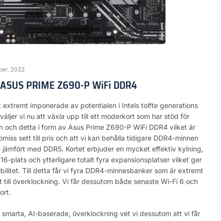
ber, 2022
 ASUS PRIME Z690-P WiFi DDR4
vit extremt imponerade av potentialen i Intels tolfte generations
äljer vi nu att växla upp till ett moderkort som har stöd för
n och detta i form av Asus Prime Z690-P WiFi DDR4 vilket är
iss sett till pris och att vi kan behålla tidigare DDR4-minnen
are jämfört med DDR5. Kortet erbjuder en mycket effektiv kylning,
6-plats och ytterligare totalt fyra expansionsplatser vilket ger
ibilitet. Till detta får vi fyra DDR4-minnesbanker som är extremt
till överklockning. Vi får dessutom både senaste Wi-Fi 6 och
ort.
smarta, AI-baserade, överklockning vet vi dessutom att vi får