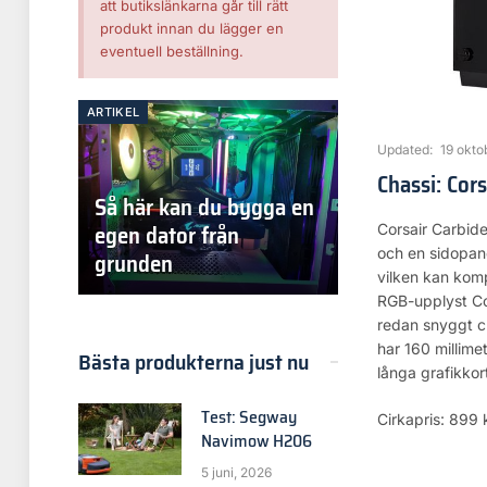
att butikslänkarna går till rätt
produkt innan du lägger en
eventuell beställning.
ARTIKEL
Updated:
19 okto
Chassi: Cor
Så här kan du bygga en
egen dator från
Corsair Carbid
och en sidopane
grunden
vilken kan komp
RGB-upplyst Cor
redan snyggt c
har 160 millime
Bästa produkterna just nu
långa grafikkor
Test: Segway
Cirkapris: 899 
Navimow H206
5 juni, 2026