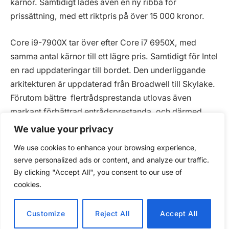
kärnor. Samtidigt lades även en ny ribba för
prissättning, med ett riktpris på över 15 000 kronor.
Core i9-7900X tar över efter Core i7 6950X, med
samma antal kärnor till ett lägre pris. Samtidigt för Intel
en rad uppdateringar till bordet. Den underliggande
arkitekturen är uppdaterad från Broadwell till Skylake.
Förutom bättre flertrådsprestanda utlovas även
markant förbättrad entrådsprestanda, och därmed
färre kompromisser än i föregångaren.
We value your privacy
We use cookies to enhance your browsing experience,
Högre frekvenser – mindre L3-cache
serve personalized ads or content, and analyze our traffic.
By clicking "Accept All", you consent to our use of
Intel Core i9-7900X har en basfrekvens på 3,3
cookies.
gigahertz (GHz), vilket är 300 MHz högre än Core i7-
6950X. Den maximala turbofrekvensen, som gäller när
Customize
Reject All
Accept All
maximalt fyra kärnor belastas, ligger i sin tur på 4,3