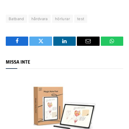
Batband
hårdvara
hörlurar
test
Facebook
Twitter
LinkedIn
Email
WhatsA
MISSA INTE