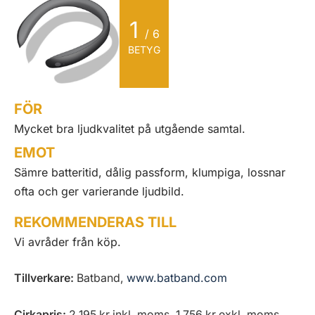
1
/ 6
BETYG
FÖR
Mycket bra ljudkvalitet på utgående samtal.
EMOT
Sämre batteritid, dålig passform, klumpiga, lossnar
ofta och ger varierande ljudbild.
REKOMMENDERAS TILL
Vi avråder från köp.
Tillverkare:
Batband,
www.batband.com
Cirkapris:
2 195 kr inkl. moms, 1 756 kr exkl. moms