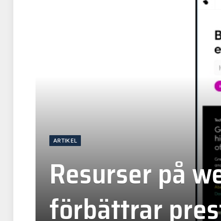
ARTIKEL
Resurser på w
förbättrar pre