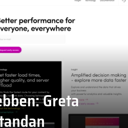
ebben: Greta
standan