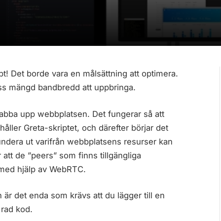
bbt! Det borde vara en målsättning att optimera.
viss mängd bandbredd att uppbringa.
snabba upp webbplatsen. Det fungerar så att
åller Greta-skriptet, och därefter börjar det
 fundera ut varifrån webbplatsens resurser kan
r att de ”peers” som finns tillgängliga
a med hjälp av WebRTC.
är det enda som krävs att du lägger till en
 rad kod.