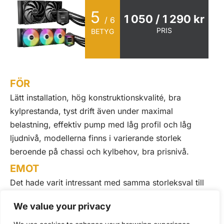
5
1 050 / 1 290 kr
/ 6
PRIS
BETYG
FÖR
Lätt installation, hög konstruktionskvalité, bra
kylprestanda, tyst drift även under maximal
belastning, effektiv pump med låg profil och låg
ljudnivå, modellerna finns i varierande storlek
beroende på chassi och kylbehov, bra prisnivå.
EMOT
Det hade varit intressant med samma storleksval till
både serierna och vi hade även gärna sett en 420 mm
We value your privacy
modell. I vissa lägen eller med vissa moderkort skulle
ett fyrpunkters CPU-block fäste kunna erbjuda en