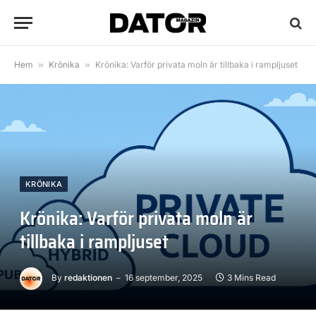
Hem
»
Krönika
»
Krönika: Varför privata moln är tillbaka i rampljuset
KRÖNIKA
Krönika: Varför privata moln är
tillbaka i rampljuset
By
redaktionen
16 september, 2025
3 Mins Read