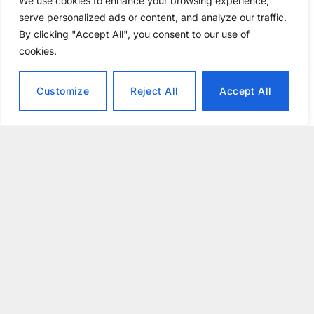
We use cookies to enhance your browsing experience,
högre och jämnare prestanda jämfört med be quiets
serve personalized ads or content, and analyze our traffic.
By clicking "Accept All", you consent to our use of
tvåpunkters dito.
cookies.
REKOMMENDERAS TILL
be quiet Pure Loop 3 är två serier om totalt fem
Customize
Reject All
Accept All
slutna vattenkylare som passar alla som söker en tyst
men effektiv kylning.
be quiet Pure Loop 3 omfattar fem
olika slutna vattenkylare för
tystgående, högpresterande,
riggar