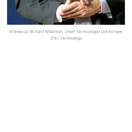
Krönika av Richard Wilkinson, Chief Technologist GIS Europe,
DXC Technology