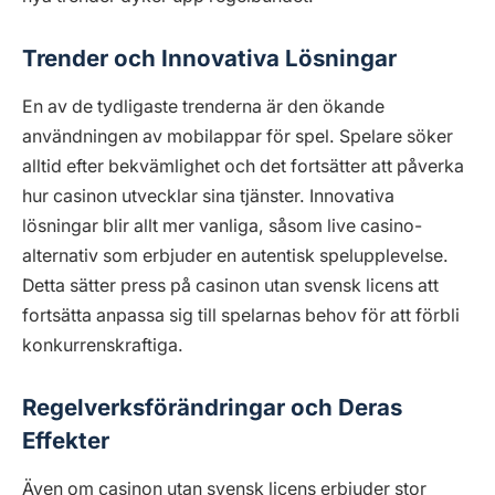
Trender och Innovativa Lösningar
En av de tydligaste trenderna är den ökande
användningen av mobilappar för spel. Spelare söker
alltid efter bekvämlighet och det fortsätter att påverka
hur casinon utvecklar sina tjänster. Innovativa
lösningar blir allt mer vanliga, såsom live casino-
alternativ som erbjuder en autentisk spelupplevelse.
Detta sätter press på casinon utan svensk licens att
fortsätta anpassa sig till spelarnas behov för att förbli
konkurrenskraftiga.
Regelverksförändringar och Deras
Effekter
Även om casinon utan svensk licens erbjuder stor