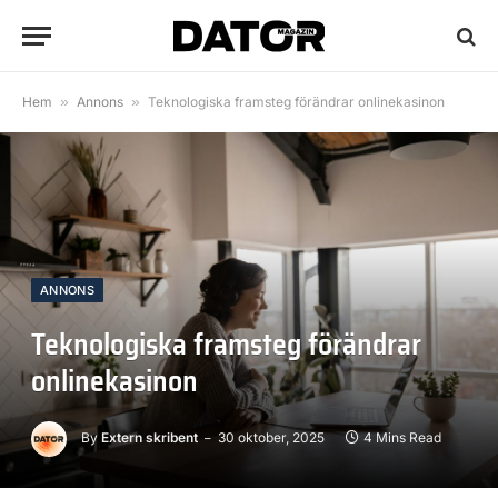
Hem
»
Annons
»
Teknologiska framsteg förändrar onlinekasinon
ANNONS
Teknologiska framsteg förändrar
onlinekasinon
By
Extern skribent
30 oktober, 2025
4 Mins Read