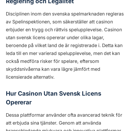
Reglering och Legalitet
Disciplinen inom den svenska spelmarknaden regleras
av Spelinspektionen, som säkerställer att casinon
erbjuder en trygg och rättvis spelupplevelse. Casinon
utan svensk licens opererar under olika lagar,
beroende på vilket land de är registrerade i. Detta kan
leda till en mer varierad spelupplevelse, men det kan
också medföra risker för spelare, eftersom
skyddsnivåerna kan vara lägre jämfört med
licensierade alternativ.
Hur Casinon Utan Svensk Licens
Opererar
Dessa plattformar använder ofta avancerad teknik för
att erbjuda sina tjänster. Genom att använda
branschledande mjukvara och innovativa plattformar