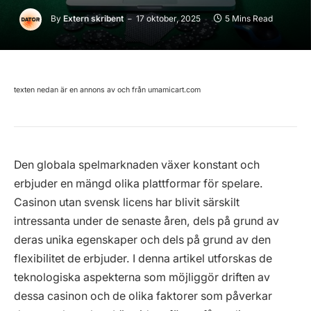
By
Extern skribent
17 oktober, 2025
5 Mins Read
texten nedan är en annons av och från umamicart.com
Den globala spelmarknaden växer konstant och
erbjuder en mängd olika plattformar för spelare.
Casinon utan svensk licens har blivit särskilt
intressanta under de senaste åren, dels på grund av
deras unika egenskaper och dels på grund av den
flexibilitet de erbjuder. I denna artikel utforskas de
teknologiska aspekterna som möjliggör driften av
dessa casinon och de olika faktorer som påverkar