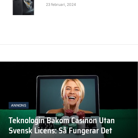
23 februari, 2024
ANNONS
Teknologin Bakom Casinon Utan
Svensk Licens: Så Fungerar Det