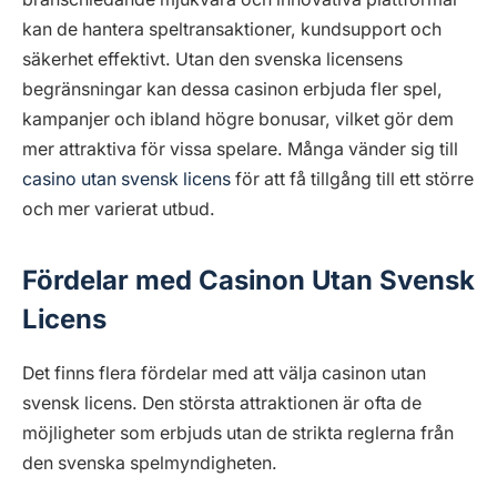
kan de hantera speltransaktioner, kundsupport och
säkerhet effektivt. Utan den svenska licensens
begränsningar kan dessa casinon erbjuda fler spel,
kampanjer och ibland högre bonusar, vilket gör dem
mer attraktiva för vissa spelare. Många vänder sig till
casino utan svensk licens
för att få tillgång till ett större
och mer varierat utbud.
Fördelar med Casinon Utan Svensk
Licens
Det finns flera fördelar med att välja casinon utan
svensk licens. Den största attraktionen är ofta de
möjligheter som erbjuds utan de strikta reglerna från
den svenska spelmyndigheten.