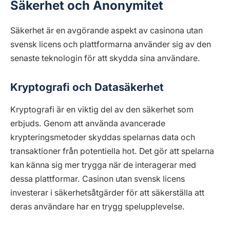
Säkerhet och Anonymitet
Säkerhet är en avgörande aspekt av casinona utan
svensk licens och plattformarna använder sig av den
senaste teknologin för att skydda sina användare.
Kryptografi och Datasäkerhet
Kryptografi är en viktig del av den säkerhet som
erbjuds. Genom att använda avancerade
krypteringsmetoder skyddas spelarnas data och
transaktioner från potentiella hot. Det gör att spelarna
kan känna sig mer trygga när de interagerar med
dessa plattformar. Casinon utan svensk licens
investerar i säkerhetsåtgärder för att säkerställa att
deras användare har en trygg spelupplevelse.