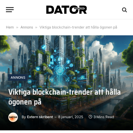
Hem
»
Annons
»
Viktiga blockchain-trender att hålla ögonen på
ANNONS
Viktiga blockchain-trender att hålla
ögonen på
By
Extern skribent
8 januari, 2025
3 Mins Read