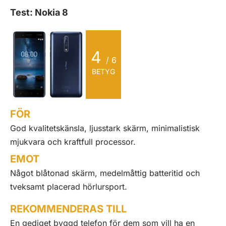
Test: Nokia 8
4
/ 6
BETYG
FÖR
God kvalitetskänsla, ljusstark skärm, minimalistisk
mjukvara och kraftfull processor.
EMOT
Något blåtonad skärm, medelmåttig batteritid och
tveksamt placerad hörlursport.
REKOMMENDERAS TILL
En gediget byggd telefon för dem som vill ha en