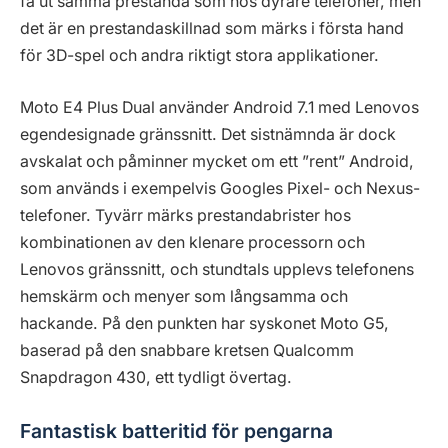
få ut samma prestanda som hos dyrare telefoner, men
det är en prestandaskillnad som märks i första hand
för 3D-spel och andra riktigt stora applikationer.
Moto E4 Plus Dual använder Android 7.1 med Lenovos
egendesignade gränssnitt. Det sistnämnda är dock
avskalat och påminner mycket om ett ”rent” Android,
som används i exempelvis Googles Pixel- och Nexus-
telefoner. Tyvärr märks prestandabrister hos
kombinationen av den klenare processorn och
Lenovos gränssnitt, och stundtals upplevs telefonens
hemskärm och menyer som långsamma och
hackande. På den punkten har syskonet Moto G5,
baserad på den snabbare kretsen Qualcomm
Snapdragon 430, ett tydligt övertag.
Fantastisk batteritid för pengarna