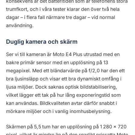
konsekvens är det batteritiden som är telefonens stora
trumfkort, och i våra tester klarar den över två hela
dagar – i flera fall närmare tre dagar – vid normal
användning.
Duglig kamera och skärm
Ser vi till kameran är Moto E4 Plus utrustad med en
bakre primär sensor med en upplösning på 13
megapixel. Med ett bländarvärde på f/2,0 har den ett
bra ljusinsläpp och visar ett bra dynamiskt omfång i
ljusa miljöer. Dock saknas optisk bildstabilisering,
vilket lägger ett tak på hur lång exponeringstid som
kan användas. Bildkvaliteten avtar därför snabbt i
mörkare miljöer och i vanlig inomhusbelysning.
Skärmen på 5,5 tum har en upplösning på 1 280 x 720
pixel, vilket är mindre än på den snarlikt prissatta Moto