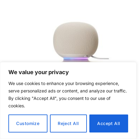
We value your privacy
We use cookies to enhance your browsing experience,
TESTER
serve personalized ads or content, and analyze our traffic.
Test: Google Home Speaker
By clicking "Accept All", you consent to our use of
cookies.
26 juli, 2026
7 Mins Read
Customize
Reject All
Accept All