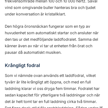
frekvensområde mellan 100 och 10 000 hertz. Såväl
vind som omgivande buller hanteras bra och ljudet
under konversation är kristallklart.
Den högra öronsnäckan fungerar som en typ av
huvudenhet som automatiskt startar och ansluter när
den tas ur det medföljande laddfodralet. Samma del
känner även av när vi tar ut enheten från örat och
pausar då automatiskt musiken.
Krångligt fodral
Som vi nämnde ovan används ett laddfodral, vilket
tyvärr är lite krångligt att öppna, och med en full
laddning klarar vi oss dryga fem timmar. Fodralet har
sedan kapacitet för ytterligare två laddningar och när
det är helt tomt tar en full laddning cirka två timmar.