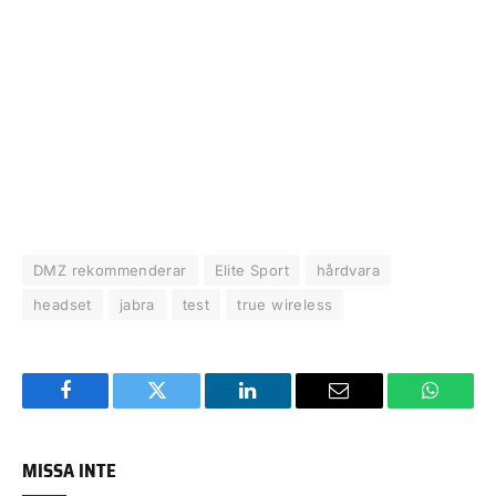
DMZ rekommenderar
Elite Sport
hårdvara
headset
jabra
test
true wireless
Facebook
Twitter
LinkedIn
Email
WhatsA
MISSA INTE