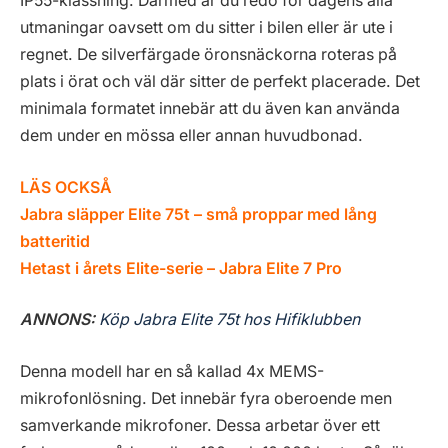
IP55-klassning. Därmed är du redo för dagens alla
utmaningar oavsett om du sitter i bilen eller är ute i
regnet. De silverfärgade öronsnäckorna roteras på
plats i örat och väl där sitter de perfekt placerade. Det
minimala formatet innebär att du även kan använda
dem under en mössa eller annan huvudbonad.
LÄS OCKSÅ
Jabra släpper Elite 75t – små proppar med lång
batteritid
Hetast i årets Elite-serie – Jabra Elite 7 Pro
ANNONS:
Köp Jabra Elite 75t hos Hifiklubben
Denna modell har en så kallad 4x MEMS-
mikrofonlösning. Det innebär fyra oberoende men
samverkande mikrofoner. Dessa arbetar över ett