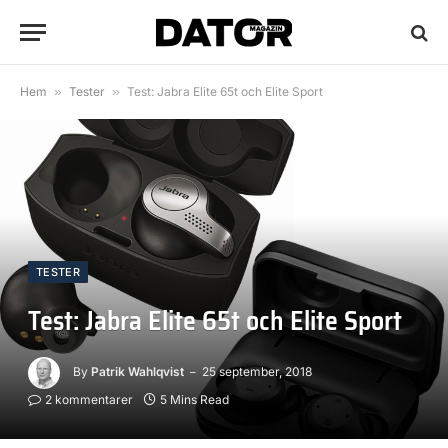
Hem
»
Tester
»
Test: Jabra Elite 65t och Elite Sport
TESTER
Test: Jabra Elite 65t och Elite Sport
By
Patrik Wahlqvist
25 september, 2018
2 kommentarer
5 Mins Read