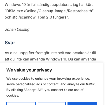
Windows 10 är fullständigt uppdaterat. jag har kört
”DISM.exe /Online /Cleanup-image /Restorehealth”
och sfc /scannow. Tpm 2.0 fungerar.
Johan Dellstig
Svar
Av dina uppgifter framgår inte helt vad orsaken är till
att du inte kan använda Windows 11. Du kan använda
programmet WhyNotWin11
We value your privacy
(
https://github.com/rcmaehl/WhyNotWin11
) eller
Microsofts egna PC Health Check Tool för att få ett
We use cookies to enhance your browsing experience,
serve personalized ads or content, and analyze our traffic.
exakt svar.
By clicking "Accept All", you consent to our use of
cookies.
En gissning utifrån det du säger är dock att din
hårddisk är mbr-formaterad. Detta kan du kolla i