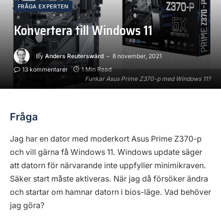
FRÅGA EXPERTEN
Konvertera till Windows 11
By
Anders Reuterswärd
8 november, 2021
13 kommentarer
1 Min Read
Funkar Asus Prime Z370-p med Windows 11?
Fråga
Jag har en dator med moderkort Asus Prime Z370-p
och vill gärna få Windows 11. Windows update säger
att datorn för närvarande inte uppfyller minimikraven.
Säker start måste aktiveras. När jag då försöker ändra
och startar om hamnar datorn i bios-läge. Vad behöver
jag göra?