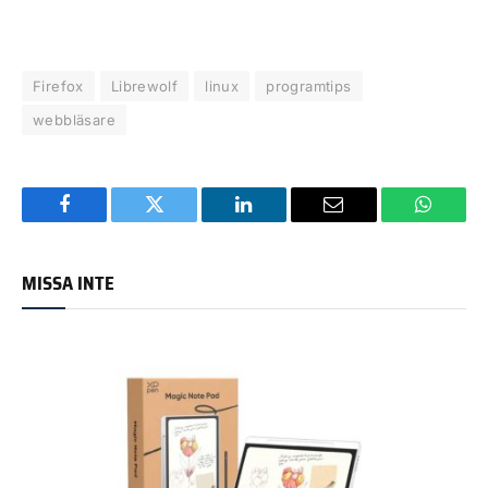
Firefox
Librewolf
linux
programtips
webbläsare
Facebook
Twitter
LinkedIn
Email
WhatsA
MISSA INTE