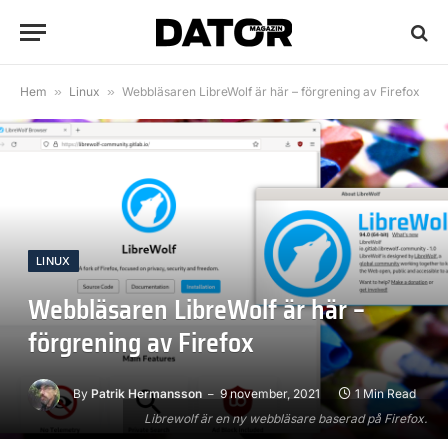
Hem
»
Linux
»
Webbläsaren LibreWolf är här – förgrening av Firefox
LINUX
Webbläsaren LibreWolf är här –
förgrening av Firefox
By
Patrik Hermansson
9 november, 2021
1 Min Read
Librewolf är en ny webbläsare baserad på Firefox.