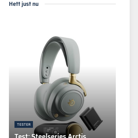
Hett just nu
TESTER
Test: Steelseries Arctis