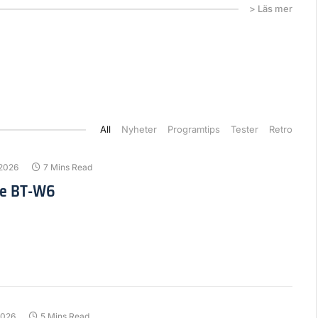
> Läs mer
All
Nyheter
Programtips
Tester
Retro
 2026
7 Mins Read
ive BT-W6
2026
5 Mins Read