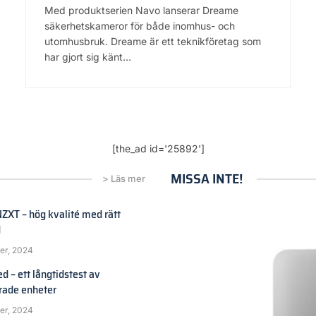
Med produktserien Navo lanserar Dreame
säkerhetskameror för både inomhus- och
utomhusbruk. Dreame är ett teknikföretag som
har gjort sig känt…
[the_ad id='25892']
MISSA INTE!
> Läs mer
ZXT – hög kvalité med rätt
d
er, 2024
d – ett långtidstest av
rade enheter
er, 2024