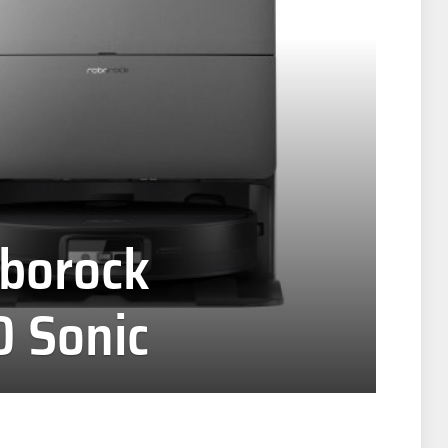
oborock
0 Sonic