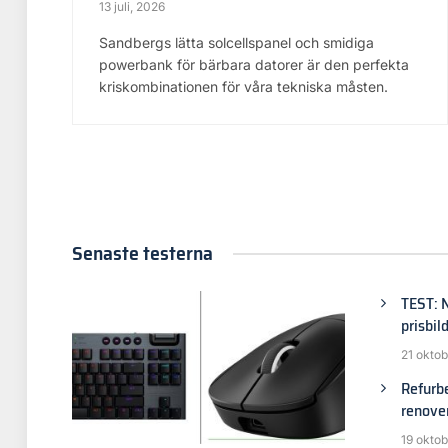
13 juli, 2026
Sandbergs lätta solcellspanel och smidiga
powerbank för bärbara datorer är den perfekta
kriskombinationen för våra tekniska måsten.
Senaste testerna
TEST: N
prisbil
21 oktob
Refurbe
renove
19 oktob