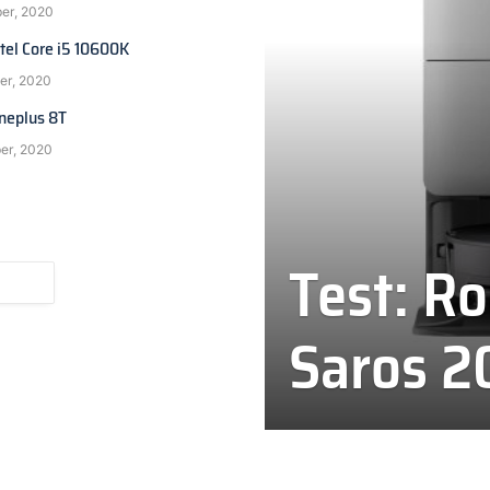
ber, 2020
ntel Core i5 10600K
er, 2020
Oneplus 8T
ber, 2020
Test: R
Saros 2