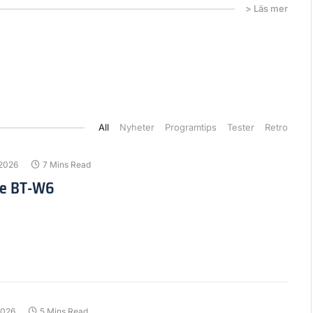
> Läs mer
All
Nyheter
Programtips
Tester
Retro
 2026
7 Mins Read
ive BT-W6
2026
5 Mins Read