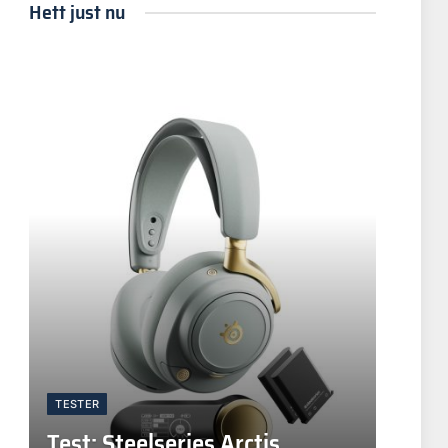
Hett just nu
TESTER
Test: Steelseries Arctis