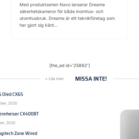
Med produktserien Navo lanserar Dreame
säkerhetskameror för både inomhus- och
utomhusbruk. Dreame är ett teknikföretag som
har gjort sig känt…
[the_ad id='25892']
MISSA INTE!
> Läs mer
LG Oled CX65
ber, 2020
Sennheiser CX400BT
ber, 2020
ogitech Zone Wired