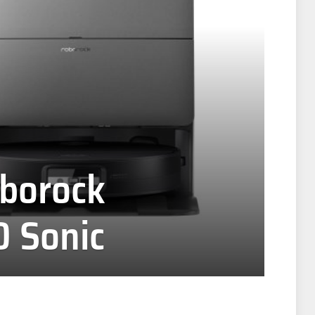
oborock
0 Sonic