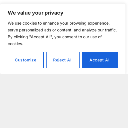
We value your privacy
We use cookies to enhance your browsing experience,
serve personalized ads or content, and analyze our traffic.
By clicking "Accept All", you consent to our use of
cookies.
Customize
Reject All
Accept All
Senaste artiklarna
All
Nyheter
Programtips
Tester
PRYLAR
6 april, 2026
16 Mins Read
Test: Navee GT5 Max
Patrik Wahlqvist